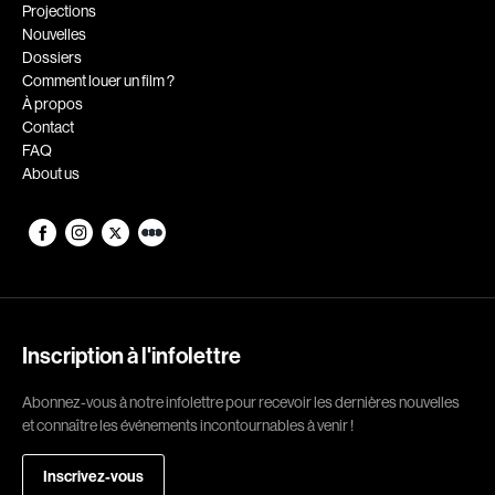
Romantiques
Science-fiction
Projections
Nouvelles
Sports
Thrillers
Dossiers
Western
Comment louer un film ?
À propos
Décennies
Contact
FAQ
1920
1930
About us
1940
1950
1960
1970
1980
1990
2000
2010
2020
Inscription à l'infolettre
Réalisateur
Abonnez-vous à notre infolettre pour recevoir les dernières nouvelles
et connaître les événements incontournables à venir !
(Daniel Grou) Podz
Absa Moussa Sene
Adam Camil
Adam Mark
Inscrivez-vous