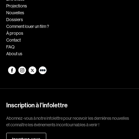
Projections
Romantiques
Science-fiction
Nouvelles
Sports
Thrillers
Dossiers
Comment louer un film ?
Western
À propos
Contact
Décennies
FAQ
About us
1920
1930
1940
1950
1960
1970
1980
1990
2000
2010
Inscription à l'infolettre
2020
Abonnez-vous à notre infolettre pour recevoir les dernières nouvelles
Réalisateur
et connaître les événements incontournables à venir !
(Daniel Grou) Podz
Absa Moussa Sene