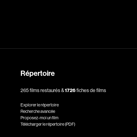
dz
Absa Moussa Sene
Adam Mark
e
Alacchi Carlo
ay Édouard
Albert Geneviève
Alkhalidey Adib
Allard Geneviève
Répertoire
r
Alleyn Jennifer
265 films restaurés &
1726
fiches de films
Anderson Michael
e
Angers Richard
Explorer le répertoire
Annaud Jean-Jacques
Recherche avancée
Proposez-moi un film
Anthian Pierre
Télécharger le répertoire (PDF)
rés
Arcand Paul