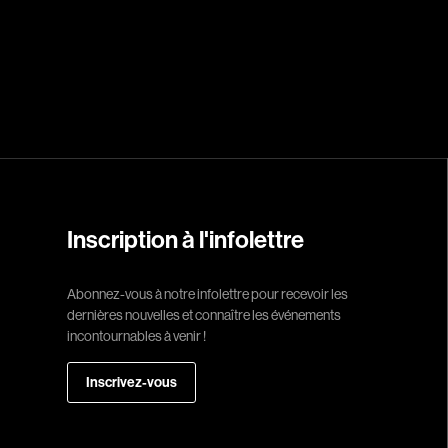
Réalisateur
(Daniel Grou) Po
Adam Camil
Adams Dominiqu
Albernhe Trembl
Aliassa Babek
Allard Gabriel
Inscription à l'infolettre
Allen Jeremy Pete
Abonnez-vous à notre infolettre pour recevoir les
Almond Paul
dernières nouvelles et connaître les événements
André G. Laurain
incontournables à venir !
Angrignon Yves
Inscrivez-vous
Antaki Joseph
Arango Juan And