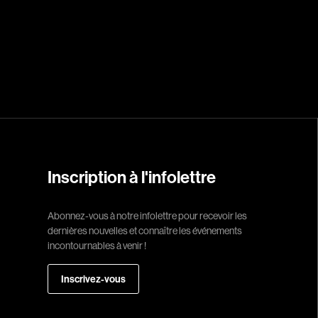
Réalisateur
(Daniel Grou) Po
Adam Camil
Adams Dominiqu
Albernhe Trembl
Aliassa Babek
Inscription à l'infolettre
Allard Gabriel
Allen Jeremy Pete
Abonnez-vous à notre infolettre pour recevoir les
dernières nouvelles et connaître les événements
Almond Paul
incontournables à venir !
André G. Laurain
Angrignon Yves
Inscrivez-vous
Antaki Joseph