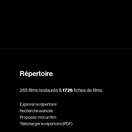
dz
Absa Moussa Sene
Adam Mark
e
Alacchi Carlo
ay Édouard
Albert Geneviève
Alkhalidey Adib
Répertoire
Allard Geneviève
r
Alleyn Jennifer
265 films restaurés &
1726
fiches de films
Anderson Michael
Explorer le répertoire
e
Angers Richard
Recherche avancée
Annaud Jean-Jacques
Proposez-moi un film
Télécharger le répertoire (PDF)
Anthian Pierre