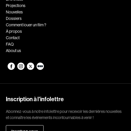
Projections
Romantiques
Science-fiction
Nouvelles
Sports
Thrillers
Dossiers
Comment louer un film ?
Western
À propos
Contact
Décennies
FAQ
About us
1920
1930
1940
1950
1960
1970
1980
1990
2000
2010
Inscription à l'infolettre
2020
Abonnez-vous à notre infolettre pour recevoir les dernières nouvelles
Réalisateur
et connaître les événements incontournables à venir !
(Daniel Grou) Podz
Absa Moussa Sene