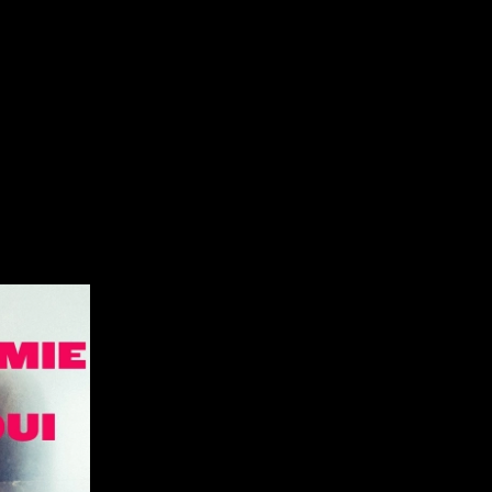
Réalisateur
Recherche par mots-clés
(Daniel Grou) Po
Films, personnes, entrevues, bandes annonces ...
Adam Camil
Adams Dominiqu
Albernhe Trembl
Aliassa Babek
Allard Gabriel
Allen Jeremy Pete
Almond Paul
André G. Laurain
Angrignon Yves
Antaki Joseph