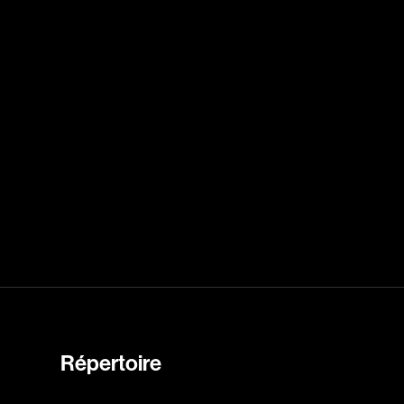
rés
Arcand Paul
Archambault Louise
ain
Arsenault Mychel
es Philippe
Arsin Jean
Asselin Olivier
nçois
Attenborough Richard
Aubin David
Audy Michel
ic
Ayotte Zachary
Baillargeon Paule
o
Ball Ara
Barbancourt Marie Ange
Barbeau Manon
Répertoire
e Anaïs
Baric Nancy