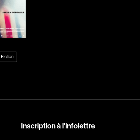
Arango Juan And
Arcand Denys
Archambault Sylv
Arseneau Bussièr
Arson Ann
Asselin Jean-Fra
Fiction
Aubert Robin
Aubry François
Aurtenèche Albér
Azzopardi Mario
Baldi Gian Vittori
Barabé Charles
Barbeau Paul
Inscription à l'infolettre
Barbeau-Lavalett