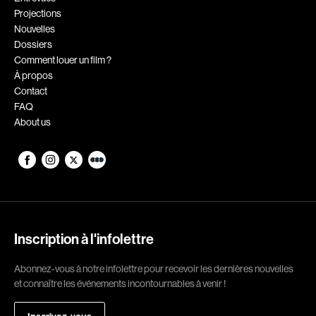
Projections
Romantiques
Science-fiction
Nouvelles
Sports
Thrillers
Dossiers
Comment louer un film ?
Western
À propos
Contact
Décennies
FAQ
About us
1920
1930
1940
1950
1960
1970
1980
1990
2000
2010
Inscription à l'infolettre
2020
Abonnez-vous à notre infolettre pour recevoir les dernières nouvelles
Réalisateur
et connaître les événements incontournables à venir !
(Daniel Grou) Podz
Absa Moussa Sene