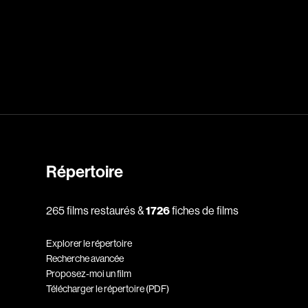
dz
Absa Moussa Sene
Adam Mark
e
Alacchi Carlo
ay Édouard
Albert Geneviève
Alkhalidey Adib
Répertoire
Allard Geneviève
r
Alleyn Jennifer
265 films restaurés &
1726
fiches de films
Anderson Michael
Explorer le répertoire
e
Angers Richard
Recherche avancée
Annaud Jean-Jacques
Proposez-moi un film
Télécharger le répertoire (PDF)
Anthian Pierre