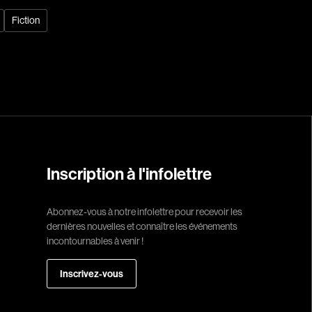
Fiction
Réalisateur
(Daniel Grou) Po
Adam Camil
Adams Dominiqu
Albernhe Trembl
Aliassa Babek
Inscription à l'infolettre
Allard Gabriel
Allen Jeremy Pete
Abonnez-vous à notre infolettre pour recevoir les
dernières nouvelles et connaître les événements
Almond Paul
incontournables à venir !
André G. Laurain
Angrignon Yves
Inscrivez-vous
Antaki Joseph