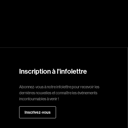
Réalisateur
(Daniel Grou) Po
Adam Camil
Adams Dominiqu
Albernhe Trembl
Aliassa Babek
Inscription à l'infolettre
Allard Gabriel
Allen Jeremy Pete
Abonnez-vous à notre infolettre pour recevoir les
dernières nouvelles et connaître les événements
Almond Paul
incontournables à venir !
André G. Laurain
Angrignon Yves
Inscrivez-vous
Antaki Joseph