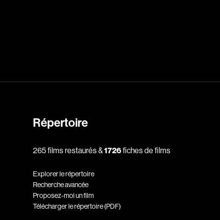
dz
Absa Moussa Sene
Adam Mark
e
Alacchi Carlo
ay Édouard
Albert Geneviève
Alkhalidey Adib
Répertoire
Allard Geneviève
r
Alleyn Jennifer
265 films restaurés &
1726
fiches de films
Anderson Michael
Explorer le répertoire
e
Angers Richard
Recherche avancée
Annaud Jean-Jacques
Proposez-moi un film
Télécharger le répertoire (PDF)
Anthian Pierre