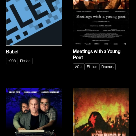
Romantiques
Science-fiction
Sports
Thrillers
Western
Décennies
Meetings with a Young
Babel
1920
1930
Poet
1998
Fiction
1940
1950
2014
Fiction
Drames
1960
1970
1980
1990
2000
2010
Recherche par mots-clés
2020
Films, personnes, entrevues, bandes annonces ...
Réalisateur
(Daniel Grou) Podz
Absa Moussa Sene