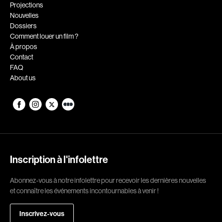
Romantiques
Science-fiction
Projections
Nouvelles
Sports
Thrillers
Dossiers
Western
Comment louer un film ?
À propos
Décennies
Contact
FAQ
1920
1930
About us
1940
1950
1960
1970
1980
1990
2000
2010
2020
Inscription à l'infolettre
Réalisateur
Abonnez-vous à notre infolettre pour recevoir les dernières nouvelles
et connaître les événements incontournables à venir !
(Daniel Grou) Podz
Absa Moussa Sene
Adam Camil
Adam Mark
Inscrivez-vous