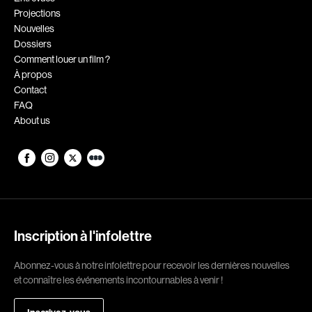
Projections
Romantiques
Science-fiction
Nouvelles
Sports
Thrillers
Dossiers
Comment louer un film ?
Western
À propos
Contact
Décennies
FAQ
About us
1920
1930
1940
1950
1960
1970
1980
1990
2000
2010
Inscription à l'infolettre
2020
Abonnez-vous à notre infolettre pour recevoir les dernières nouvelles
Réalisateur
et connaître les événements incontournables à venir !
(Daniel Grou) Podz
Absa Moussa Sene