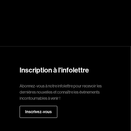
Réalisateur
(Daniel Grou) Po
Adam Camil
Adams Dominiqu
Albernhe Trembl
Aliassa Babek
Allard Gabriel
Inscription à l'infolettre
Allen Jeremy Pete
Abonnez-vous à notre infolettre pour recevoir les
Almond Paul
dernières nouvelles et connaître les événements
André G. Laurain
incontournables à venir !
Angrignon Yves
Inscrivez-vous
Antaki Joseph
Arango Juan And