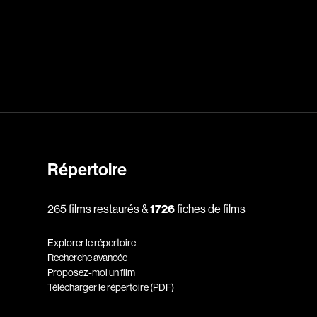
dz
Absa Moussa Sene
Adam Mark
e
Alacchi Carlo
ay Édouard
Albert Geneviève
Alkhalidey Adib
Allard Geneviève
Répertoire
r
Alleyn Jennifer
265 films restaurés &
1726
fiches de films
Anderson Michael
e
Angers Richard
Explorer le répertoire
Annaud Jean-Jacques
Recherche avancée
Proposez-moi un film
Anthian Pierre
Télécharger le répertoire (PDF)
rés
Arcand Paul