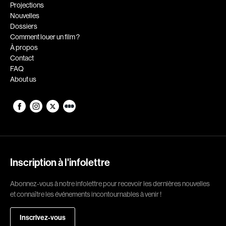
Romantiques
Science-fiction
Projections
Nouvelles
Sports
Thrillers
Dossiers
Western
Comment louer un film ?
À propos
Décennies
Contact
FAQ
1920
1930
About us
1940
1950
1960
1970
1980
1990
2000
2010
2020
Inscription à l'infolettre
Réalisateur
Abonnez-vous à notre infolettre pour recevoir les dernières nouvelles
et connaître les événements incontournables à venir !
(Daniel Grou) Podz
Absa Moussa Sene
Adam Camil
Adam Mark
Inscrivez-vous