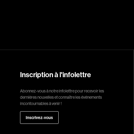
Réalisateur
(Daniel Grou) Po
Adam Camil
Adams Dominiqu
Albernhe Trembl
Aliassa Babek
Inscription à l'infolettre
Allard Gabriel
Allen Jeremy Pete
Abonnez-vous à notre infolettre pour recevoir les
dernières nouvelles et connaître les événements
Almond Paul
incontournables à venir !
André G. Laurain
Angrignon Yves
Inscrivez-vous
Antaki Joseph