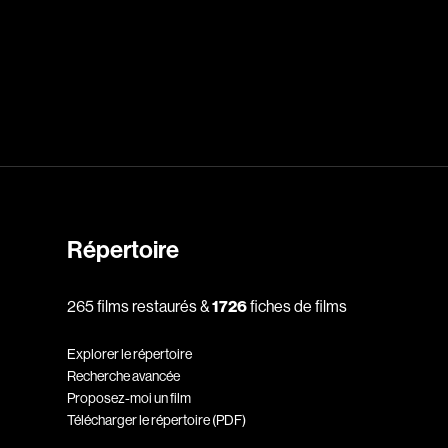
dz
Absa Moussa Sene
Adam Mark
e
Alacchi Carlo
ay Édouard
Albert Geneviève
Alkhalidey Adib
Répertoire
Allard Geneviève
r
Alleyn Jennifer
265 films restaurés &
1726
fiches de films
Anderson Michael
Explorer le répertoire
e
Angers Richard
Recherche avancée
Annaud Jean-Jacques
Proposez-moi un film
Télécharger le répertoire (PDF)
Anthian Pierre