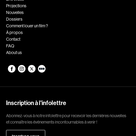
Projections
Romantiques
Science-fiction
Nouvelles
Sports
Thrillers
Dossiers
Comment louer un film ?
Western
À propos
Contact
Décennies
FAQ
About us
1920
1930
1940
1950
1960
1970
1980
1990
2000
2010
Inscription à l'infolettre
2020
Abonnez-vous à notre infolettre pour recevoir les dernières nouvelles
Réalisateur
et connaître les événements incontournables à venir !
(Daniel Grou) Podz
Absa Moussa Sene