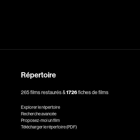
dz
Absa Moussa Sene
Adam Mark
e
Alacchi Carlo
ay Édouard
Albert Geneviève
Alkhalidey Adib
Allard Geneviève
Répertoire
r
Alleyn Jennifer
265 films restaurés &
1726
fiches de films
Anderson Michael
e
Angers Richard
Explorer le répertoire
Annaud Jean-Jacques
Recherche avancée
Proposez-moi un film
Anthian Pierre
Télécharger le répertoire (PDF)
rés
Arcand Paul