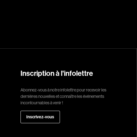
Réalisateur
(Daniel Grou) Po
Adam Camil
Adams Dominiqu
Albernhe Trembl
Aliassa Babek
Allard Gabriel
Inscription à l'infolettre
Allen Jeremy Pete
Abonnez-vous à notre infolettre pour recevoir les
Almond Paul
dernières nouvelles et connaître les événements
André G. Laurain
incontournables à venir !
Angrignon Yves
Inscrivez-vous
Antaki Joseph
Arango Juan And