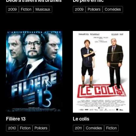
Biron Vincent
Bisaillon Marc
2009
Fiction
Musicaux
2009
Policiers
Comédies
Bissett Roshell
Bissonnette Jean
Blanc Annick
Blanchard André
Blatt Jeffrey
Blouin François
Bohdanowicz Sofia
Bohringer Richard
Boire Roger
Boisvert Simon
Boivin Patrick
Bolduc Nicolas
Bolduc Mario
Bonello Bertrand
Bonmariage Manu
Bonnière René
Bonspille Boileau Sonia
Bordeleau Francis
Recherche par mots-clés
Borsos Phillip
Bostan Elisabeta
Films, personnes, entrevues, bandes annonces ...
Bouchard Miryam
Bouchard Guy
Filière 13
Le colis
Bouchard Michel
Boucher Jean-Carl
2010
Fiction
Policiers
2011
Comédies
Fiction
Boujenah Michel
Boulianne Éric K.