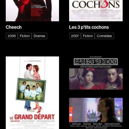
Arson Ann
Asselin Olivier
Asselin Jean-François
Attenborough Richard
Aubert Robin
Aubin David
Cheech
Les 3 p'tits cochons
Aubry François
Audy Michel
2006
Fiction
Drames
2007
Fiction
Comédies
Aurtenèche Albéric
Ayotte Zachary
Azzopardi Mario
Baillargeon Paule
Baldi Gian Vittorio
Ball Ara
Barabé Charles
Barbancourt Marie Ange
Barbeau Paul
Barbeau Manon
Barbeau-Lavalette Anaïs
Baric Nancy
Barichello Rudy
Baril Céline
Barilliet France
Barnaby Jeff
Barrilliet Fabrice
Baruchel Jay
Barzman Paolo
Bastien Pierre