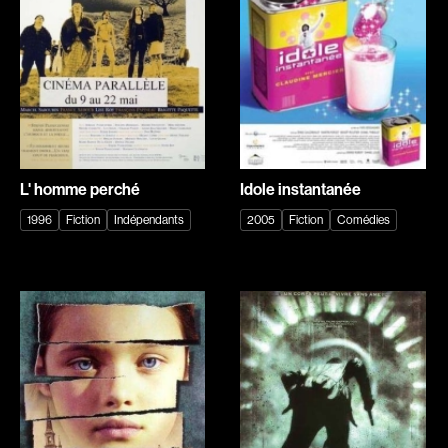
Romantiques
Science-fiction
Sports
Thrillers
Western
Décennies
1920
1930
L' homme perché
Idole instantanée
1940
1950
1996
Fiction
Indépendants
2005
Fiction
Comédies
1960
1970
1980
1990
2000
2010
2020
Réalisateur
(Daniel Grou) Podz
Absa Moussa Sene