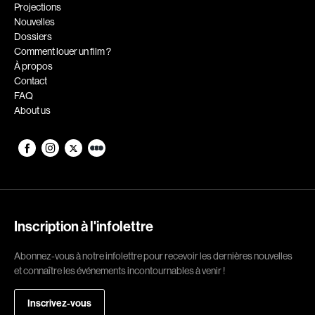
Romantiques
Science-fiction
Projections
Nouvelles
Sports
Thrillers
Dossiers
Western
Comment louer un film ?
À propos
Décennies
Contact
FAQ
1920
1930
About us
1940
1950
1960
1970
1980
1990
2000
2010
2020
Inscription à l'infolettre
Réalisateur
Abonnez-vous à notre infolettre pour recevoir les dernières nouvelles
et connaître les événements incontournables à venir !
(Daniel Grou) Podz
Absa Moussa Sene
Adam Camil
Adam Mark
Inscrivez-vous