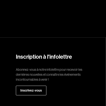
Réalisateur
(Daniel Grou) Po
Adam Camil
Adams Dominiqu
Albernhe Trembl
Aliassa Babek
Allard Gabriel
Inscription à l'infolettre
Allen Jeremy Pete
Abonnez-vous à notre infolettre pour recevoir les
Almond Paul
dernières nouvelles et connaître les événements
André G. Laurain
incontournables à venir !
Angrignon Yves
Inscrivez-vous
Antaki Joseph
Arango Juan And