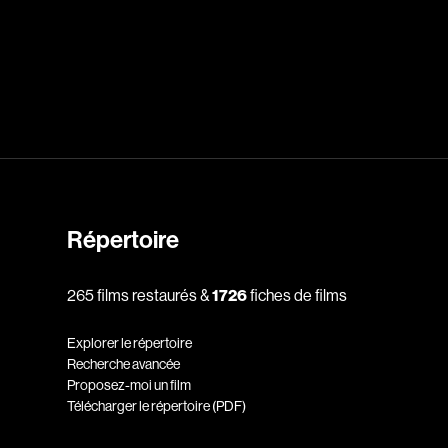
dz
Absa Moussa Sene
Adam Mark
e
Alacchi Carlo
ay Édouard
Albert Geneviève
Alkhalidey Adib
Allard Geneviève
Répertoire
r
Alleyn Jennifer
265 films restaurés &
1726
fiches de films
Anderson Michael
e
Angers Richard
Explorer le répertoire
Annaud Jean-Jacques
Recherche avancée
Proposez-moi un film
Anthian Pierre
Télécharger le répertoire (PDF)
rés
Arcand Paul