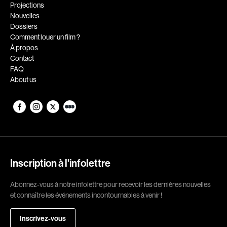
Romantiques
Science-fiction
Projections
Nouvelles
Sports
Thrillers
Dossiers
Western
Comment louer un film ?
À propos
Décennies
Contact
FAQ
1920
1930
About us
1940
1950
1960
1970
1980
1990
2000
2010
2020
Inscription à l'infolettre
Réalisateur
Abonnez-vous à notre infolettre pour recevoir les dernières nouvelles
et connaître les événements incontournables à venir !
(Daniel Grou) Podz
Absa Moussa Sene
Adam Camil
Adam Mark
Inscrivez-vous