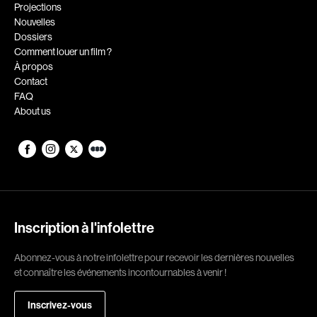
Romantiques
Science-fiction
Projections
Nouvelles
Sports
Thrillers
Dossiers
Western
Comment louer un film ?
À propos
Décennies
Contact
FAQ
1920
1930
About us
1940
1950
1960
1970
1980
1990
2000
2010
2020
Inscription à l'infolettre
Réalisateur
Abonnez-vous à notre infolettre pour recevoir les dernières nouvelles
et connaître les événements incontournables à venir !
(Daniel Grou) Podz
Absa Moussa Sene
Adam Camil
Adam Mark
Inscrivez-vous