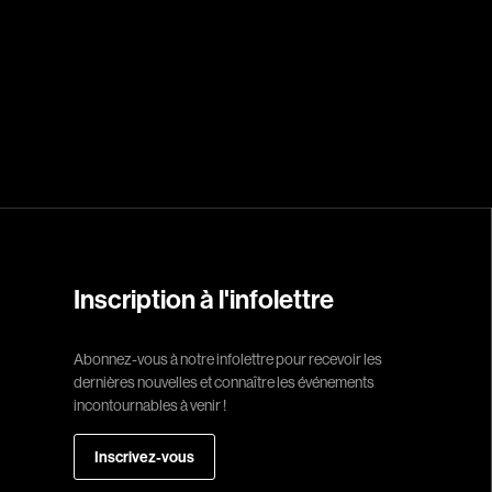
Réalisateur
(Daniel Grou) Po
Adam Camil
Adams Dominiqu
Albernhe Trembl
Aliassa Babek
Allard Gabriel
Inscription à l'infolettre
Allen Jeremy Pete
Abonnez-vous à notre infolettre pour recevoir les
Almond Paul
dernières nouvelles et connaître les événements
André G. Laurain
incontournables à venir !
Angrignon Yves
Inscrivez-vous
Antaki Joseph