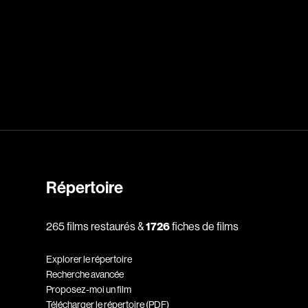
dz
Absa Moussa Sene
Adam Mark
e
Alacchi Carlo
ay Édouard
Albert Geneviève
Alkhalidey Adib
Allard Geneviève
Répertoire
r
Alleyn Jennifer
Anderson Michael
265 films restaurés &
1726
fiches de films
e
Angers Richard
Explorer le répertoire
Annaud Jean-Jacques
Recherche avancée
Proposez-moi un film
Anthian Pierre
Télécharger le répertoire (PDF)