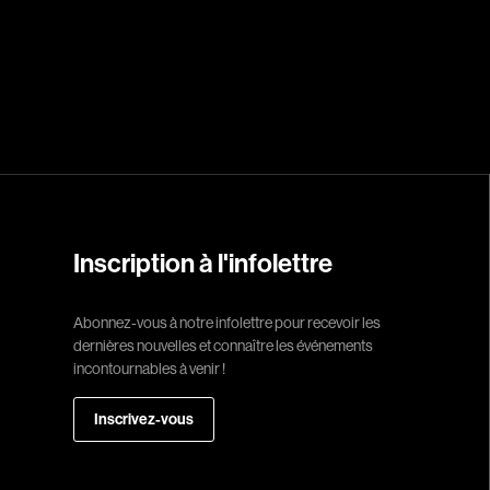
Réalisateur
(Daniel Grou) Po
Adam Camil
Adams Dominiqu
Albernhe Trembl
Aliassa Babek
Allard Gabriel
Inscription à l'infolettre
Allen Jeremy Pete
Abonnez-vous à notre infolettre pour recevoir les
Almond Paul
dernières nouvelles et connaître les événements
André G. Laurain
incontournables à venir !
Angrignon Yves
Inscrivez-vous
Antaki Joseph
Arango Juan And