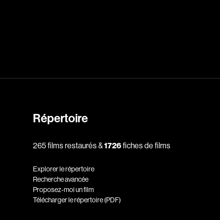
dz
Absa Moussa Sene
Adam Mark
e
Alacchi Carlo
ay Édouard
Albert Geneviève
Alkhalidey Adib
Allard Geneviève
Répertoire
r
Alleyn Jennifer
265 films restaurés &
1726
fiches de films
Anderson Michael
e
Angers Richard
Explorer le répertoire
Annaud Jean-Jacques
Recherche avancée
Proposez-moi un film
Anthian Pierre
Télécharger le répertoire (PDF)
rés
Arcand Paul