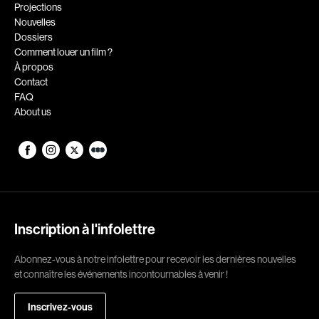
Romantiques
Science-fiction
Projections
Nouvelles
Sports
Thrillers
Dossiers
Western
Comment louer un film ?
À propos
Décennies
Contact
FAQ
1920
1930
About us
1940
1950
1960
1970
1980
1990
2000
2010
2020
Inscription à l'infolettre
Réalisateur
Abonnez-vous à notre infolettre pour recevoir les dernières nouvelles
et connaître les événements incontournables à venir !
(Daniel Grou) Podz
Absa Moussa Sene
Adam Camil
Adam Mark
Inscrivez-vous