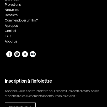
Projections
Romantiques
Science-fiction
Nouvelles
Sports
Thrillers
Dossiers
Comment louer un film ?
Western
À propos
Contact
Décennies
FAQ
About us
1920
1930
1940
1950
1960
1970
1980
1990
2000
2010
Inscription à l'infolettre
2020
Abonnez-vous à notre infolettre pour recevoir les dernières nouvelles
Réalisateur
et connaître les événements incontournables à venir !
(Daniel Grou) Podz
Absa Moussa Sene