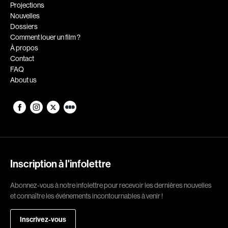
Romantiques
Science-fiction
Projections
Nouvelles
Sports
Thrillers
Dossiers
Western
Comment louer un film ?
À propos
Décennies
Contact
FAQ
1920
1930
About us
1940
1950
1960
1970
1980
1990
2000
2010
2020
Inscription à l'infolettre
Réalisateur
Abonnez-vous à notre infolettre pour recevoir les dernières nouvelles
et connaître les événements incontournables à venir !
(Daniel Grou) Podz
Absa Moussa Sene
Adam Camil
Adam Mark
Inscrivez-vous