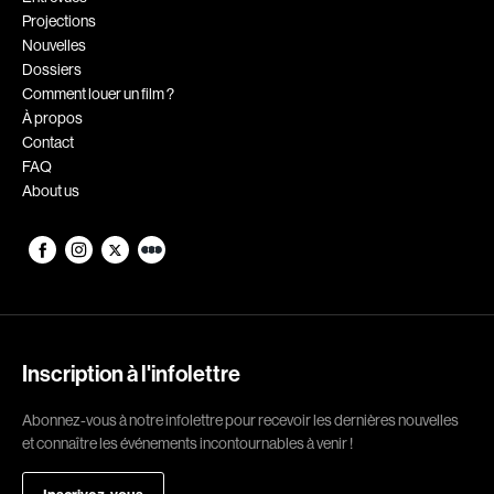
Projections
Romantiques
Science-fiction
Nouvelles
Sports
Thrillers
Dossiers
Comment louer un film ?
Western
À propos
Contact
Décennies
FAQ
About us
1920
1930
1940
1950
1960
1970
1980
1990
2000
2010
Inscription à l'infolettre
2020
Abonnez-vous à notre infolettre pour recevoir les dernières nouvelles
Réalisateur
et connaître les événements incontournables à venir !
(Daniel Grou) Podz
Absa Moussa Sene