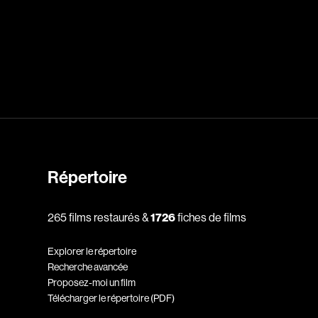
dz
Absa Moussa Sene
Adam Mark
e
Alacchi Carlo
ay Édouard
Albert Geneviève
Alkhalidey Adib
Répertoire
Allard Geneviève
r
Alleyn Jennifer
265 films restaurés &
1726
fiches de films
Anderson Michael
Explorer le répertoire
e
Angers Richard
Recherche avancée
Annaud Jean-Jacques
Proposez-moi un film
Télécharger le répertoire (PDF)
Anthian Pierre