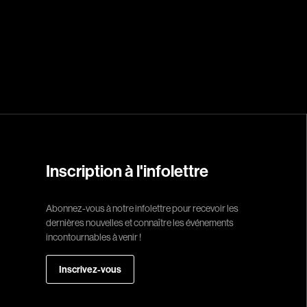
Réalisateur
(Daniel Grou) Po
Adam Camil
Adams Dominiqu
Albernhe Trembl
Aliassa Babek
Inscription à l'infolettre
Allard Gabriel
Allen Jeremy Pete
Abonnez-vous à notre infolettre pour recevoir les
dernières nouvelles et connaître les événements
Almond Paul
incontournables à venir !
André G. Laurain
Angrignon Yves
Inscrivez-vous
Antaki Joseph