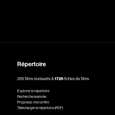
dz
Absa Moussa Sene
Adam Mark
e
Alacchi Carlo
ay Édouard
Albert Geneviève
Alkhalidey Adib
Répertoire
Allard Geneviève
r
Alleyn Jennifer
265 films restaurés &
1726
fiches de films
Anderson Michael
Explorer le répertoire
e
Angers Richard
Recherche avancée
Annaud Jean-Jacques
Proposez-moi un film
Télécharger le répertoire (PDF)
Anthian Pierre