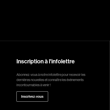
Réalisateur
(Daniel Grou) Po
Adam Camil
Adams Dominiqu
Albernhe Trembl
Aliassa Babek
Inscription à l'infolettre
Allard Gabriel
Allen Jeremy Pete
Abonnez-vous à notre infolettre pour recevoir les
dernières nouvelles et connaître les événements
Almond Paul
incontournables à venir !
André G. Laurain
Angrignon Yves
Inscrivez-vous
Antaki Joseph