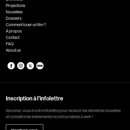
Projections
Romantiques
Science-fiction
Nouvelles
Sports
Thrillers
Dossiers
Comment louer un film ?
Western
À propos
Contact
Décennies
FAQ
About us
1920
1930
1940
1950
1960
1970
1980
1990
2000
2010
Inscription à l'infolettre
2020
Abonnez-vous à notre infolettre pour recevoir les dernières nouvelles
Réalisateur
et connaître les événements incontournables à venir !
(Daniel Grou) Podz
Absa Moussa Sene