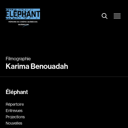
Menu
Explorer le répertoire
Projections
Entrevues
Nouvelles
Filmographie
À propos
Karima Benouadah
Dossiers
Comment louer un film ?
Éléphant
Contact
FAQ
Répertoire
About us
Entrevues
Projections
Nouvelles