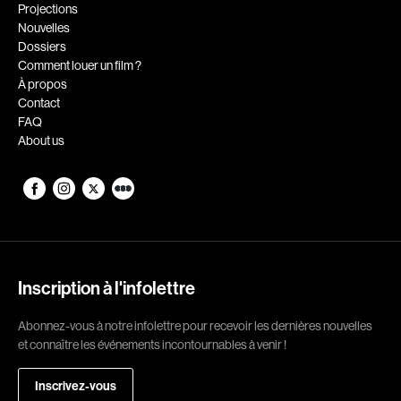
Romantiques
Science-fiction
Projections
Nouvelles
Sports
Thrillers
Dossiers
Western
Comment louer un film ?
À propos
Décennies
Contact
FAQ
1920
1930
About us
1940
1950
1960
1970
1980
1990
2000
2010
2020
Inscription à l'infolettre
Réalisateur
Abonnez-vous à notre infolettre pour recevoir les dernières nouvelles
et connaître les événements incontournables à venir !
(Daniel Grou) Podz
Absa Moussa Sene
Adam Camil
Adam Mark
Inscrivez-vous