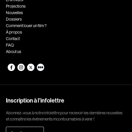
Projections
Romantiques
Science-fiction
Nouvelles
Sports
Thrillers
Dossiers
Comment louer un film ?
Western
À propos
Contact
Décennies
FAQ
About us
1920
1930
1940
1950
1960
1970
1980
1990
2000
2010
Inscription à l'infolettre
2020
Abonnez-vous à notre infolettre pour recevoir les dernières nouvelles
Réalisateur
et connaître les événements incontournables à venir !
(Daniel Grou) Podz
Absa Moussa Sene