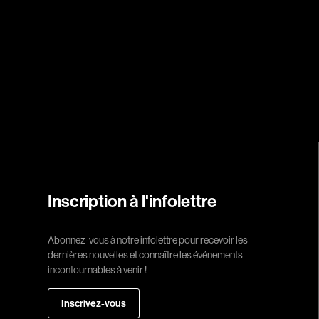
Réalisateur
(Daniel Grou) Po
Adam Camil
Adams Dominiqu
Albernhe Trembl
Aliassa Babek
Allard Gabriel
Inscription à l'infolettre
Allen Jeremy Pete
Almond Paul
Abonnez-vous à notre infolettre pour recevoir les
dernières nouvelles et connaître les événements
André G. Laurain
incontournables à venir !
Angrignon Yves
Antaki Joseph
Inscrivez-vous