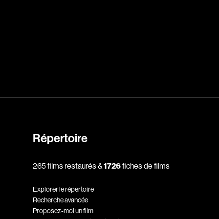
dz
Absa Moussa Sene
Adam Mark
e
Alacchi Carlo
ay Édouard
Albert Geneviève
Alkhalidey Adib
Allard Geneviève
Répertoire
r
Alleyn Jennifer
Anderson Michael
265 films restaurés &
1726
fiches de films
e
Angers Richard
Explorer le répertoire
Annaud Jean-Jacques
Recherche avancée
Anthian Pierre
Proposez-moi un film