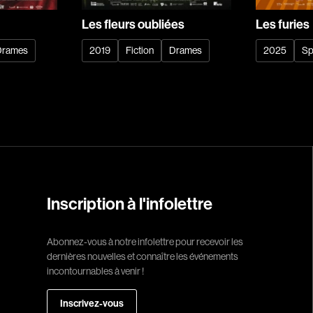
Barrilliet Fabrice
Les fleurs oubliées
Les furies
Barzman Paolo
Drames
2019
Fiction
Drames
2025
Sp
Bastien Jephté
Beaudin Jean
Beaudry Diane
Beaulieu Renée
Bédard Marcotte
Bélanger Fernan
Benoit Jacques W
Inscription à l'infolettre
Bensaddek Bachi
Bergman Marta
Abonnez-vous à notre infolettre pour recevoir les
Bernasconi Fulvi
dernières nouvelles et connaître les événements
incontournables à venir !
Bernier Jean-Pau
Bertalan Attila
Inscrivez-vous