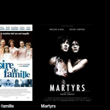
Jeunesse
Policiers
Science-fiction
Thrillers
1930
1950
1970
1990
2010
 famille
Martyrs