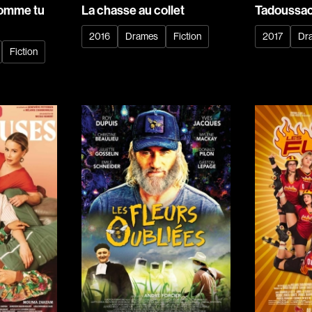
Arcand Denys
omme tu
La chasse au collet
Tadoussa
Archambault Sylv
2016
Drames
Fiction
2017
Dr
Arseneau Bussièr
Fiction
Arson Ann
Asselin Jean-Fra
Aubert Robin
Aubry François
Aurtenèche Albér
Azzopardi Mario
Baldi Gian Vittori
Barabé Charles
Barbeau Paul
Barbeau-Lavalett
Barichello Rudy
Barilliet France