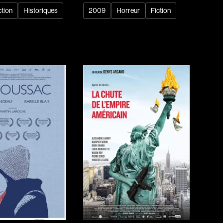
ction
Historiques
2009
Horreur
Fiction
dz
Absa Moussa Sene
Adam Mark
e
Alacchi Carlo
ay Édouard
Albert Geneviève
Alkhalidey Adib
Allard Geneviève
r
Alleyn Jennifer
Anderson Michael
e
Angers Richard
Annaud Jean-Jacques
Anthian Pierre
rés
Arcand Paul