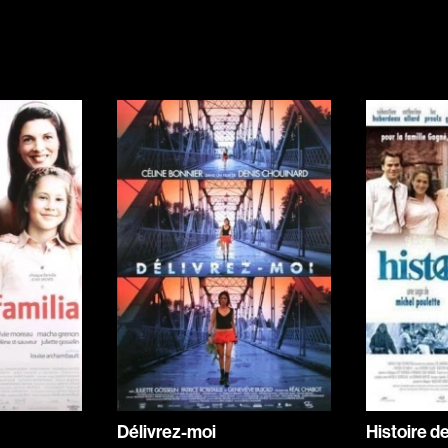
Indépendants
Musicaux
Romantiques
Sports
Western
Décennies
1920
1940
1960
1980
2000
2020
Délivrez-moi
Histoire de