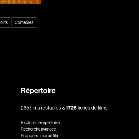
Baruchel Jay
Bastien Pierre
orts
Comédies
Baylaucq Philippe
Beaudoin Stéphan
Beaudry Jean
Beaulieu-Cyr Jonathan
 Sophie
Bélanger Louis
d
Benjelloun Hassan
.
Benoit Denyse
Répertoire
r
Bergeron Bernard
Bernadet Henry
265 films restaurés &
1726
fiches de films
o
Bernier David
l
Berry Tom
Explorer le répertoire
Recherche avancée
Bérubé Claude
Proposez-moi un film