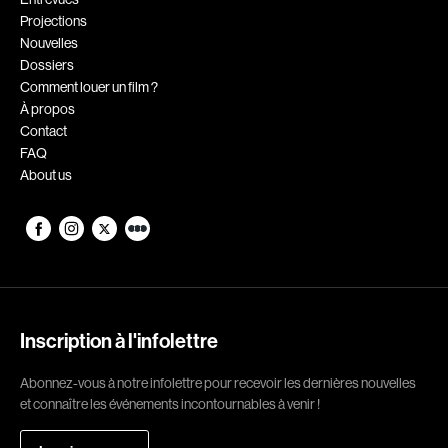
Projections
Romantiques
Science-fiction
Nouvelles
Sports
Thrillers
Dossiers
Comment louer un film ?
Western
À propos
Contact
Décennies
FAQ
About us
1920
1930
1940
1950
1960
1970
1980
1990
2000
2010
Inscription à l'infolettre
2020
Abonnez-vous à notre infolettre pour recevoir les dernières nouvelles
Réalisateur
et connaître les événements incontournables à venir !
(Daniel Grou) Podz
Absa Moussa Sene