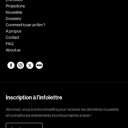
Projections
Romantiques
Science-fiction
Nouvelles
Sports
Thrillers
Dossiers
Comment louer un film ?
Western
À propos
Contact
Décennies
FAQ
About us
1920
1930
1940
1950
1960
1970
1980
1990
2000
2010
Inscription à l'infolettre
2020
Abonnez-vous à notre infolettre pour recevoir les dernières nouvelles
Réalisateur
et connaître les événements incontournables à venir !
(Daniel Grou) Podz
Absa Moussa Sene