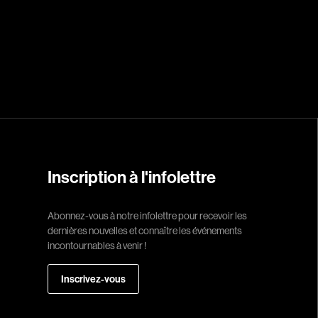
Réalisateur
(Daniel Grou) Po
Adam Camil
Adams Dominiqu
Albernhe Trembl
Aliassa Babek
Inscription à l'infolettre
Allard Gabriel
Allen Jeremy Pete
Abonnez-vous à notre infolettre pour recevoir les
dernières nouvelles et connaître les événements
Almond Paul
incontournables à venir !
André G. Laurain
Angrignon Yves
Inscrivez-vous
Antaki Joseph