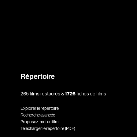
dz
Absa Moussa Sene
Adam Mark
e
Alacchi Carlo
ay Édouard
Albert Geneviève
Alkhalidey Adib
Répertoire
Allard Geneviève
r
Alleyn Jennifer
265 films restaurés &
1726
fiches de films
Anderson Michael
Explorer le répertoire
e
Angers Richard
Recherche avancée
Annaud Jean-Jacques
Proposez-moi un film
Télécharger le répertoire (PDF)
Anthian Pierre