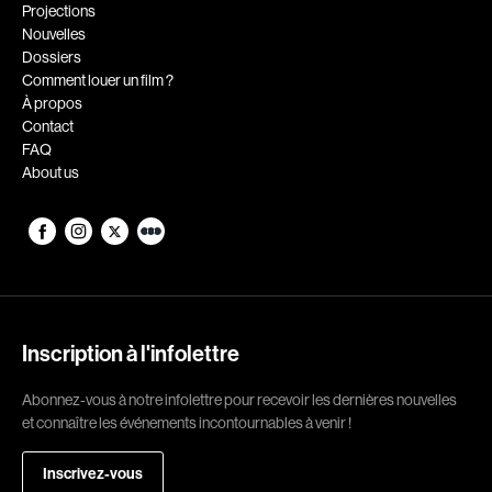
Romantiques
Science-fiction
Projections
Nouvelles
Sports
Thrillers
Dossiers
Western
Comment louer un film ?
À propos
Décennies
Contact
FAQ
1920
1930
About us
1940
1950
1960
1970
1980
1990
2000
2010
2020
Inscription à l'infolettre
Réalisateur
Abonnez-vous à notre infolettre pour recevoir les dernières nouvelles
et connaître les événements incontournables à venir !
(Daniel Grou) Podz
Absa Moussa Sene
Adam Camil
Adam Mark
Inscrivez-vous