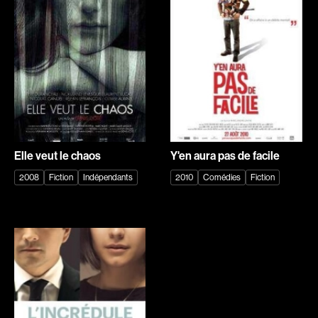
Explorer par
Genres
Action
Amateurs
Animation
Art
Aventure
Biographiques
Comédies
Comédies musicales
Elle veut le chaos
Y'en aura pas de facile
Documentaires
Drames
2008
Fiction
Indépendants
2010
Comédies
Fiction
Érotiques
Étudiants
Famille
Fantastiques
Fiction
Guerre
Historiques
Horreur
Indépendants
Jeunesse
Musicaux
Policiers