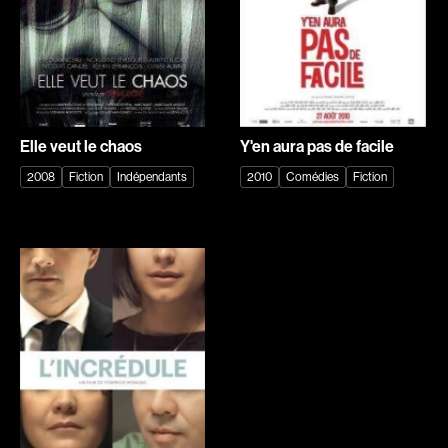
Adams Dominique
Alacchi Carlo
Albernhe Tremblay Édouard
Albert Geneviève
Aliassa Babek
Alkhalidey Adib
Recherche par mots-clés
Allard Gabriel
Allard Geneviève
Films, personnes, entrevues, bandes annonces ...
Allen Jeremy Peter
Alleyn Jennifer
Elle veut le chaos
Y'en aura pas de facile
Almond Paul
Anderson Michael
2008
Fiction
Indépendants
2010
Comédies
Fiction
André G. Lauraine
Angers Richard
Angrignon Yves
Annaud Jean-Jacques
Antaki Joseph
Anthian Pierre
Arango Juan Andrés
Arcand Paul
Arcand Denys
Archambault Louise
Archambault Sylvain
Arsenault Mychel
Arseneau Bussières Philippe
Arsin Jean
Arson Ann
Asselin Olivier
Asselin Jean-François
Attenborough Richard