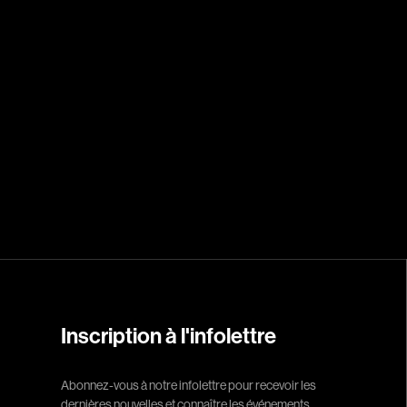
Arango Juan And
Arcand Denys
Archambault Sylv
Arseneau Bussièr
Arson Ann
Asselin Jean-Fra
Aubert Robin
Aubry François
Aurtenèche Albér
Azzopardi Mario
Baldi Gian Vittori
Barabé Charles
Inscription à l'infolettre
Barbeau Paul
Abonnez-vous à notre infolettre pour recevoir les
Barbeau-Lavalett
dernières nouvelles et connaître les événements