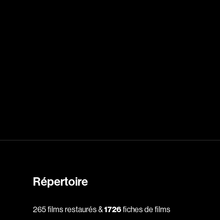
rés
Arcand Paul
Archambault Louise
ain
Arsenault Mychel
es Philippe
Arsin Jean
Asselin Olivier
nçois
Attenborough Richard
Aubin David
Audy Michel
ic
Ayotte Zachary
Baillargeon Paule
o
Ball Ara
Barbancourt Marie Ange
Répertoire
Barbeau Manon
e Anaïs
Baric Nancy
265 films restaurés &
1726
fiches de films