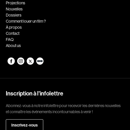
Romantiques
Science-fiction
Projections
Nouvelles
Sports
Thrillers
Dossiers
Western
Comment louer un film ?
À propos
Décennies
Contact
FAQ
1920
1930
About us
1940
1950
1960
1970
1980
1990
2000
2010
2020
Inscription à l'infolettre
Réalisateur
Abonnez-vous à notre infolettre pour recevoir les dernières nouvelles
et connaître les événements incontournables à venir !
(Daniel Grou) Podz
Absa Moussa Sene
Adam Camil
Adam Mark
Inscrivez-vous