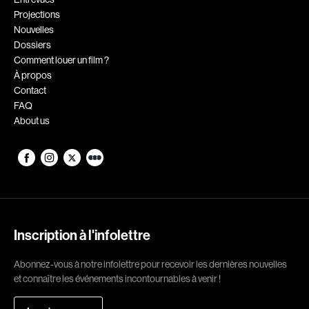
Projections
Romantiques
Science-fiction
Nouvelles
Sports
Thrillers
Dossiers
Comment louer un film ?
Western
À propos
Contact
Décennies
FAQ
About us
1920
1930
1940
1950
1960
1970
1980
1990
2000
2010
Inscription à l'infolettre
2020
Abonnez-vous à notre infolettre pour recevoir les dernières nouvelles
Réalisateur
et connaître les événements incontournables à venir !
(Daniel Grou) Podz
Absa Moussa Sene