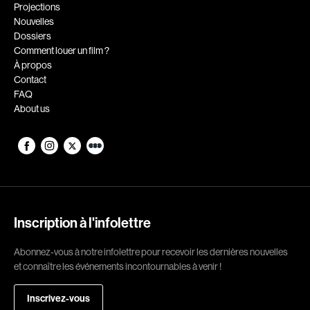
Romantiques
Science-fiction
Projections
Nouvelles
Sports
Thrillers
Dossiers
Western
Comment louer un film ?
À propos
Décennies
Contact
FAQ
1920
1930
About us
1940
1950
1960
1970
1980
1990
2000
2010
2020
Inscription à l'infolettre
Réalisateur
Abonnez-vous à notre infolettre pour recevoir les dernières nouvelles
et connaître les événements incontournables à venir !
(Daniel Grou) Podz
Absa Moussa Sene
Adam Camil
Adam Mark
Inscrivez-vous