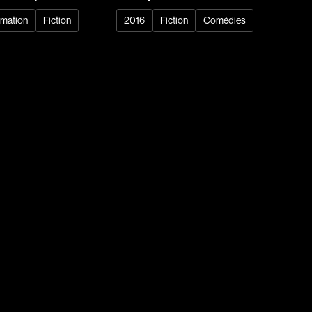
imation
Fiction
2016
Fiction
Comédies
dz
Absa Moussa Sene
Adam Mark
e
Alacchi Carlo
ay Édouard
Albert Geneviève
Alkhalidey Adib
Allard Geneviève
r
Alleyn Jennifer
Anderson Michael
e
Angers Richard
Annaud Jean-Jacques
Anthian Pierre