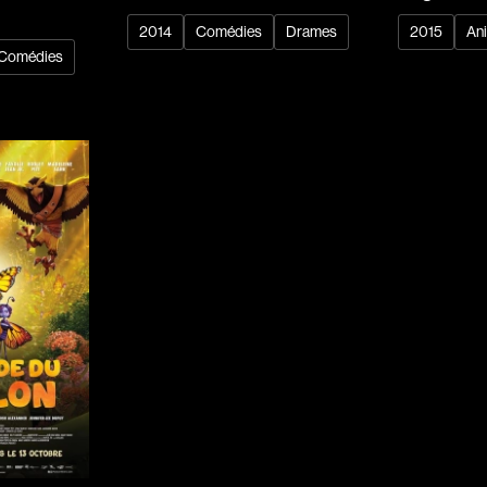
2014
Comédies
Drames
2015
An
Réalisateur
Comédies
(Daniel Grou) Po
Adam Camil
Adams Dominiqu
Albernhe Trembl
Aliassa Babek
Allard Gabriel
Allen Jeremy Pete
Almond Paul
André G. Laurain
Angrignon Yves
Antaki Joseph