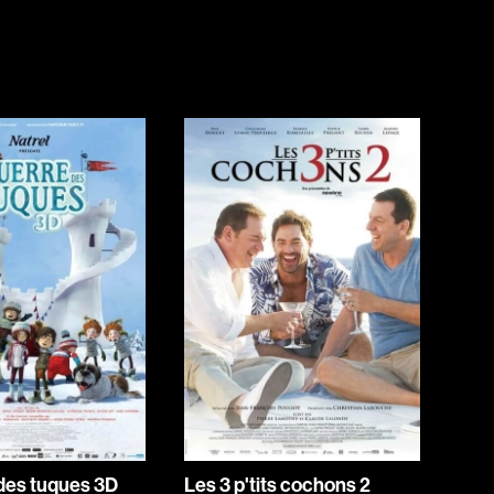
Horreur
Jeunesse
Policiers
Science-fiction
Thrillers
1930
1950
1970
1990
2010
 des tuques 3D
Les 3 p'tits cochons 2