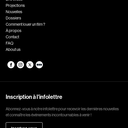
Projections
Romantiques
Science-fiction
Nouvelles
Sports
Thrillers
Dossiers
Comment louer un film ?
Western
À propos
Contact
Décennies
FAQ
About us
1920
1930
1940
1950
1960
1970
1980
1990
2000
2010
Inscription à l'infolettre
2020
Abonnez-vous à notre infolettre pour recevoir les dernières nouvelles
Réalisateur
et connaître les événements incontournables à venir !
(Daniel Grou) Podz
Absa Moussa Sene