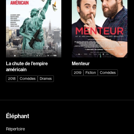
Romantiques
Science-fiction
Sports
Thrillers
Western
Décennies
Recherche par mots-clés
1920
1930
Films, personnes, entrevues, bandes annonces ...
La chute de l'empire
Menteur
1940
1950
américain
2019
Fiction
Comédies
1960
1970
2018
Comédies
Drames
1980
1990
2000
2010
2020
Éléphant
Réalisateur
Répertoire
(Daniel Grou) Podz
Absa Moussa Sene