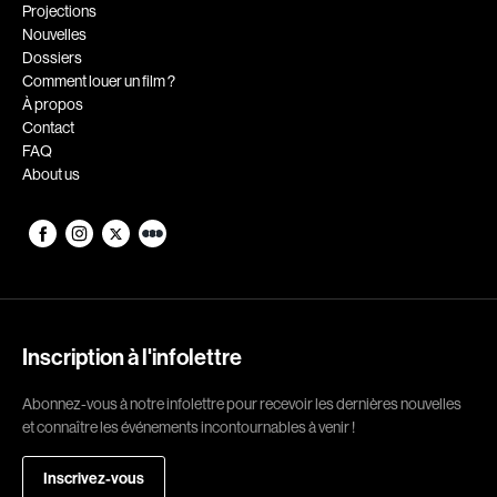
Romantiques
Science-fiction
Projections
Nouvelles
Sports
Thrillers
Dossiers
Western
Comment louer un film ?
À propos
Décennies
Contact
FAQ
1920
1930
About us
1940
1950
1960
1970
1980
1990
2000
2010
2020
Inscription à l'infolettre
Réalisateur
Abonnez-vous à notre infolettre pour recevoir les dernières nouvelles
et connaître les événements incontournables à venir !
(Daniel Grou) Podz
Absa Moussa Sene
Adam Camil
Adam Mark
Inscrivez-vous