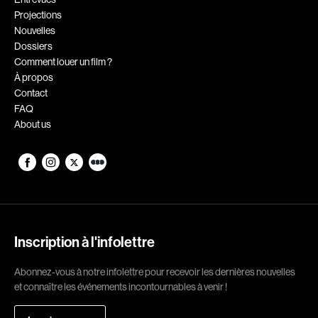
Projections
Romantiques
Science-fiction
Nouvelles
Sports
Thrillers
Dossiers
Comment louer un film ?
Western
À propos
Contact
Décennies
FAQ
About us
1920
1930
1940
1950
1960
1970
1980
1990
2000
2010
Inscription à l'infolettre
2020
Abonnez-vous à notre infolettre pour recevoir les dernières nouvelles
Réalisateur
et connaître les événements incontournables à venir !
(Daniel Grou) Podz
Absa Moussa Sene